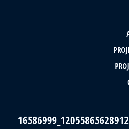
PROJ
PROJ
16586999_12055865628912